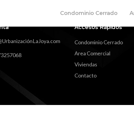
Condominio Cerrado
A
nta
Accesos Rápidos
@UrbanizaciónLaJoya.com
Condominio Cerrado
Area Comercial
73257068
Viviendas
Contacto